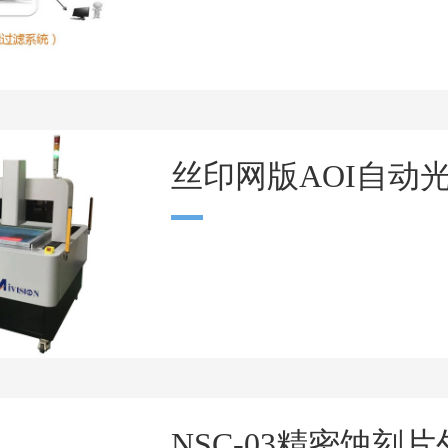
丝印网版AOI自动
NSC-03精密蚀